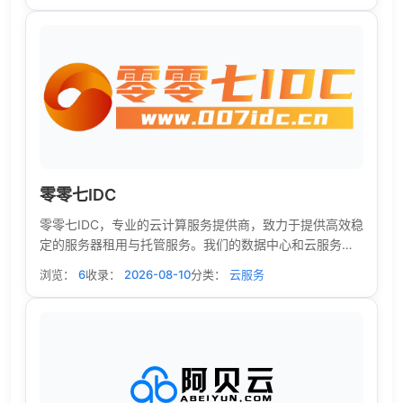
企业。公司拥有一批在IDC、网络安全领域多年具有丰富经
验的优秀人才， 其中技术研发人员占比全员超过60%，为
全国用户提供全程7x24小时在线运维保障服务。 辰云网络
通过自主研发的自动化DDoS网络攻击防御平台，融合高性
能流量清洗系统。 智能抗C防御平台，指纹防护引擎、智
能识别连接、精准防护零误封网站应用防护系统。 业务转
发回源系统，安全态势感知系统。一站式等保合规方案，
帮助客户满足等保2.0合规要求， 同时提供抗DDoS、云
WAF、云防火墙、堡垒机等服务，满足客户的网络安全需
零零七IDC
求的同时， 提升全社会网络安全水平等等。为全国用户提
供IDC数据中心、云安全、云等保、 一站式等保合规方
零零七IDC，专业的云计算服务提供商，致力于提供高效稳
案、云联网等全方位服务及定制化解决方案。
定的服务器租用与托管服务。我们的数据中心和云服务能
满足您的各种业务需求，为您的企业提供最优质的云解决
浏览：
6
收录：
2026-08-10
分类：
云服务
方案。