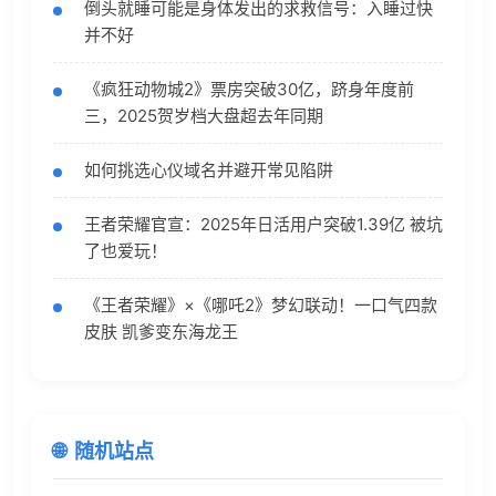
倒头就睡可能是身体发出的求救信号：入睡过快
并不好
《疯狂动物城2》票房突破30亿，跻身年度前
三，2025贺岁档大盘超去年同期
如何挑选心仪域名并避开常见陷阱
王者荣耀官宣：2025年日活用户突破1.39亿 被坑
了也爱玩！
《王者荣耀》×《哪吒2》梦幻联动！一口气四款
皮肤 凯爹变东海龙王
随机站点