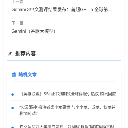
上一篇
Gemini 3中文测评结果发布：首超GPT-5 全球第二
下一篇
Gemini（谷歌大模型）
推荐内容
随机文章
《英雄联盟》SSL证书到期致全球停服引热议 腾讯回应
“火云邪神”扮演者梁小龙离世 与李小龙、成龙、狄龙并
称“四小龙”
宾夕法尼亚大学研究发现：对AI越“粗鲁”回答准确率越