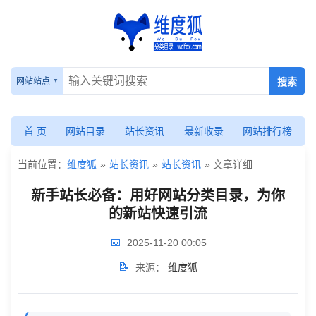
新
手
网站站点
站
长
首 页
网站目录
站长资讯
最新收录
网站排行榜
必
当前位置：
维度狐
»
站长资讯
»
站长资讯
» 文章详细
备：
新手站长必备：用好网站分类目录，为你
用
的新站快速引流
好
📅
2025-11-20 00:05
网
📝
来源：
维度狐
站
分