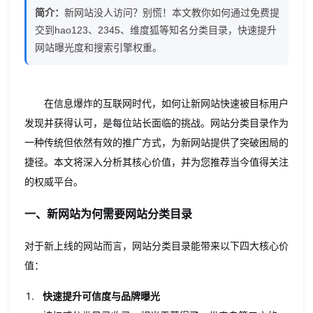
简介：
新网站没人访问？别慌！本文教你如何通过免费提
类
交到hao123、2345、维度狐等知名分类目录，快速提升
目
网站曝光度和搜索引擎权重。
录，
为
在信息爆炸的互联网时代，如何让新网站快速被目标用户
发现并获得认可，是每位站长面临的挑战。网站分类目录作为
你
一种传统但依然有效的推广方式，为新网站提供了突破困局的
的
捷径。本文将深入分析其核心价值，并为您推荐当今值得关注
新
的权威平台。
站
一、新网站为何需要网站分类目录
快
对于新上线的网站而言，网站分类目录能带来以下四大核心价
速
值：
引
快速提升可信度与品牌曝光