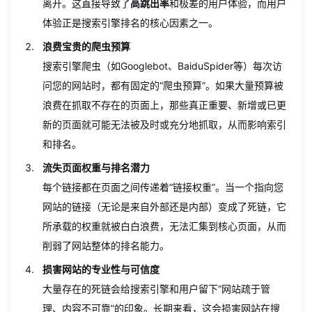
离开。这直接导致了
高跳出率
和极差的用户体验，而用户
体验正是搜索引擎排名的核心因素之一。
浪费宝贵的爬虫预算
搜索引擎爬虫（如Googlebot、
BaiduSpider等
）每次访
问您的网站时，都有固定的“爬虫预算”。如果大量预算被
浪费在抓取不存在的页面上，那些真正重要、新增或已更
新的页面就可能无法被及时或充分地抓取，从而影响索引
和排名。
流失页面权重与排名潜力
每个链接都在页面之间传递着“链接权重”。当一个指向您
网站的链接（无论是来自外部还是内部）变成了死链，它
所承载的权重就被白白浪费，无法汇集到核心页面，从而
削弱了网站整体的排名能力。
损害网站的专业性与可信度
大量存在的死链会给搜索引擎和用户留下“网站疏于管
理、内容不可靠”的印象。长期来看，这会损害网站在搜