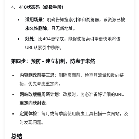
410状态码（终极手段）
适用场景
：明确告知搜索引擎和浏览器，该资源已被
永久性删除
，且无新地址。
好处
：比404更彻底，能促使搜索引擎更快地将该
URL从索引中移除。
第四步：预防 - 建立机制，防患于未然
内容删改前要三思
：删除页面前，检查其流量和反向链
接，优先考虑重定向。
网站改版需周密计划
：改版时，务必准备好详细的
URL
重定向映射表
。
定期体检
：每月或每季度使用爬虫工具扫描一次网站，及
时发现问题。
总结