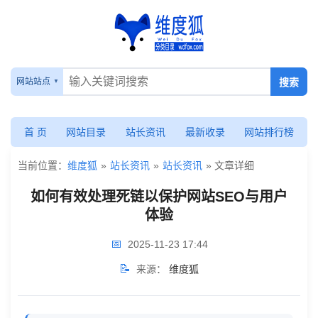
如
何
网站站点
有
效
首 页
网站目录
站长资讯
最新收录
网站排行榜
处
当前位置：
维度狐
»
站长资讯
»
站长资讯
» 文章详细
理
如何有效处理死链以保护网站SEO与用户
死
体验
链
📅
2025-11-23 17:44
以
📝
来源：
维度狐
保
护