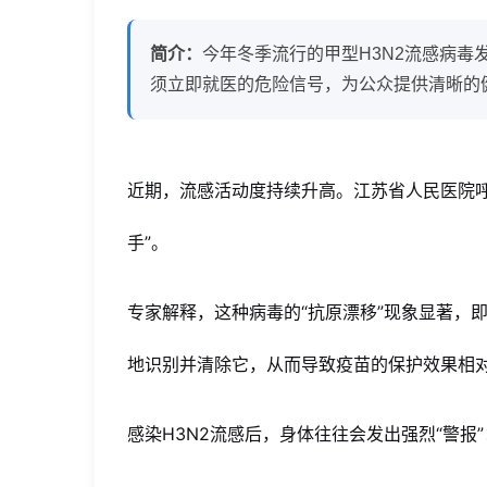
专
简介：
今年冬季流行的甲型H3N2流感病毒
家
须立即就医的危险信号，为公众提供清晰的
提
醒：
近期，流感活动度持续升高。江苏省人民医院呼
出
现
手”。
五
专家解释，这种病毒的“抗原漂移”现象显著，
大
地识别并清除它，从而导致疫苗的保护效果相
危
险
感染H3N2流感后，身体往往会发出强烈“警报”
信