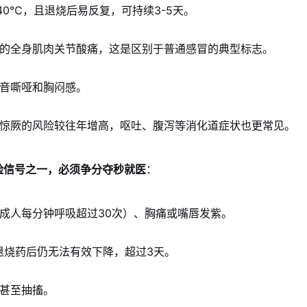
40℃，且退烧后易反复，可持续3-5天。
的全身肌肉关节酸痛，这是区别于普通感冒的典型标志。
音嘶哑和胸闷感。
惊厥的风险较往年增高，呕吐、腹泻等消化道症状也更常见。
险信号之一，必须争分夺秒就医
：
成人每分钟呼吸超过30次）、胸痛或嘴唇发紫。
退烧药后仍无法有效下降，超过3天。
甚至抽搐。