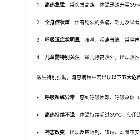
号
高热急猛
：常突发高烧，体温迅速升至39-
需
全身症状重
：伴有剧烈的头痛、乏力及显著
立
即
呼吸道症状明显
：咳嗽、咽痛普遍，常伴声
就
儿童需特别关注
：患儿除高热外，出现热性
医
医生特别强调，流感病程中若出现以下
五大危
呼吸系统异常
：感到呼吸困难、呼吸急促（
高热持续不退
：体温持续超过39℃，使用
神志改变
：出现反应迟钝、嗜睡、烦躁不安