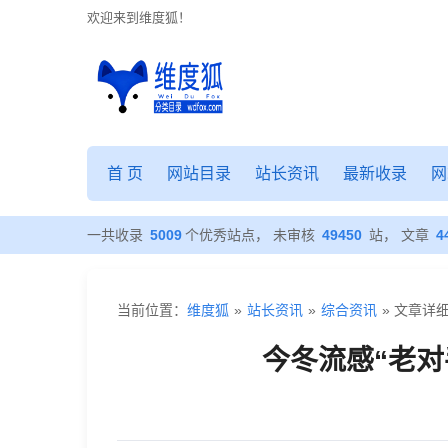
欢迎来到维度狐！
今
冬
首 页
网站目录
站长资讯
最新收录
网
流
感
一共收录
5009
个优秀站点， 未审核
49450
站， 文章
4
“老
对
当前位置：
维度狐
»
站长资讯
»
综合资讯
» 文章详
手”
今冬流感“老对
换
新
装