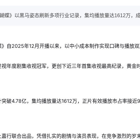
击蝴蝶》以黑马姿态刷新多项行业记录，集均播放量达1612万，
》自2025年12月开播以来，以中小成本制作实现口碑与播放
卫视年度剧集收视冠军，更创下近三年首集收视最高纪录，黄金
破4.78亿，集均播放量达1612万，正片有效播放市占率接近9
上嘉行联合出品，凭借扎实的剧情与演员表现，在竞争激烈的岁