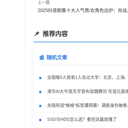
上一篇
2025抖音剧集十大人气男/女角色出炉：肖
推荐内容
随机文章
全国每5人就有1人念过大学：北京、上海
清华AI大牛庞天宇宣布加盟腾讯 任混元首
关晓彤因“格格”标签遭网暴！满族身份被卷入《红楼
SSD与HDD怎么选？看完这篇就懂了