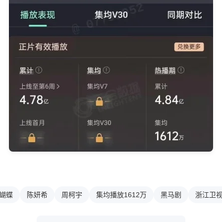
蝴蝶
陈妍希
周柯宇
集均播放1612万
黑马剧
浙江卫