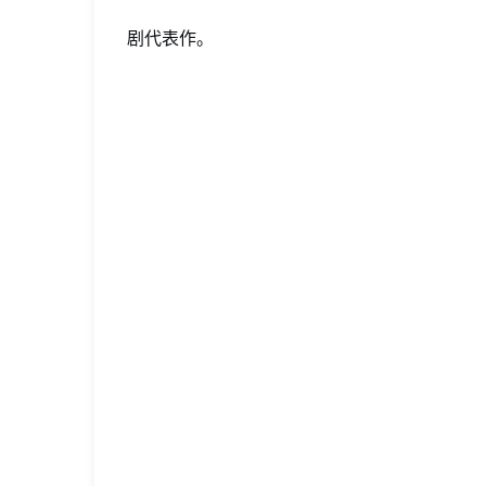
刷
剧代表作。
新
多
项
记
录