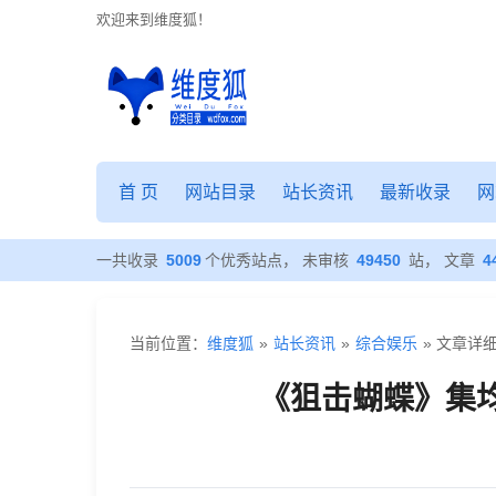
欢迎来到维度狐！
《狙
击
首 页
网站目录
站长资讯
最新收录
网
蝴
蝶》
一共收录
5009
个优秀站点， 未审核
49450
站， 文章
4
集
均
当前位置：
维度狐
»
站长资讯
»
综合娱乐
» 文章详
播
《狙击蝴蝶》集均
放
1612
万，