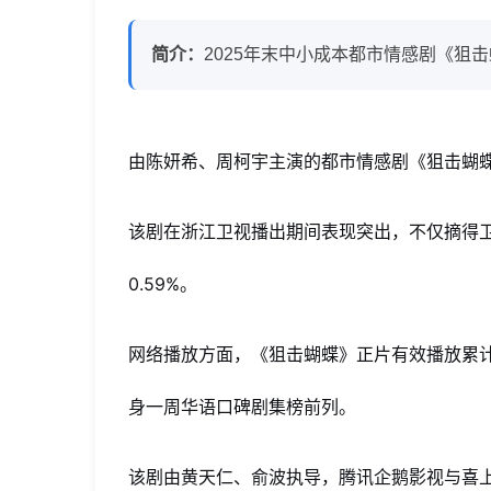
陈
简介：
2025年末中小成本都市情感剧《狙
妍
希
周
由陈妍希、周柯宇主演的都市情感剧《狙击蝴蝶
柯
该剧在浙江卫视播出期间表现突出，不仅摘得
宇
0.59%。
主
演
网络播放方面，《狙击蝴蝶》正片有效播放累计突
黑
身一周华语口碑剧集榜前列。
马
剧
该剧由黄天仁、俞波执导，腾讯企鹅影视与喜