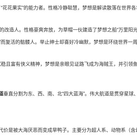
“花花果实”的能力者。性格冷静聪慧，梦想是解读散落在世界各地
的改造人。性格豪爽奔放，为草帽一伙建造了梦想之船“万里阳光
”而复活的骷髅人。举止绅士却喜好冷幽默，梦想是环绕世界一周
沉稳且富有侠义精神，梦想是亲眼见证路飞成为海贼王，并引领
道
垂直分割为东、西、南、北“四大蓝海”。伟大航道是贯穿星球
代价是被大海厌恶而变成旱鸭子。主要分为超人系、动物系（含