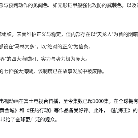
息与预判动作的
见闻色
、如无形铠甲般强化攻防的
武装色
，以及
际组织，表面维护正义与稳定，但内部存在以“天龙人”为首的阴
设在“马林梵多”，以“绝对的正义”为信条。
世界”的四大海贼团，实力与势力极为庞大。
的七位强大海贼，该制度已在故事发展中被废除。
电视动画在富士电视台首播，至今集数已超1000集，在全球拥
《黄金城》和《狂热行动》等作品备受好评。此外，《航海王》
故事带给了全球更广泛的观众。