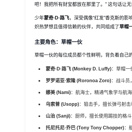
吧！我把所有财宝都放在那里了。” 这句话让
少年
蒙奇·D·路飞
，深受偶像“红发”香克斯的影
炽热梦想且值得信赖的伙伴，共同组成了
草帽
主要角色：草帽一伙
草帽一伙的每位成员都个性鲜明，背负着自己
蒙奇·D·路飞 (Monkey D. Luffy)
：草帽一
罗罗诺亚·索隆 (Roronoa Zoro)
：战斗员
娜美 (Nami)
：航海士，精通气象学与航海
乌索普 (Usopp)
：狙击手，擅长弹弓射击
山治 (Sanji)
：厨师，擅长使用踢技的格斗家
托尼托尼·乔巴 (Tony Tony Chopper)
：