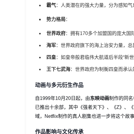
霸气
：人类潜在的强大力量，分为感知气
势力格局
：
世界政府
：拥有170多个加盟国的庞大国
海军
：世界政府旗下的海上治安力量，总部
四皇
：如皇帝般君临伟大航道后半段“新
王下七武海
：世界政府为制衡四皇而承认
动画与多元衍生作品
自1999年10月20日起，由
东映动画
制作的同名
已推出十余部，其中《强者天下》、《Z》、
域，Netflix制作的真人剧集也进一步将这个
作品影响与文化传承