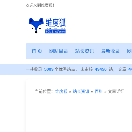
欢迎来到维度狐！
航
海
首 页
网站目录
站长资讯
最新收录
网
王
（ONE
一共收录
5009
个优秀站点， 未审核
49450
站， 文章
4
PIECE）
当前位置：
维度狐
»
站长资讯
»
百科
» 文章详细