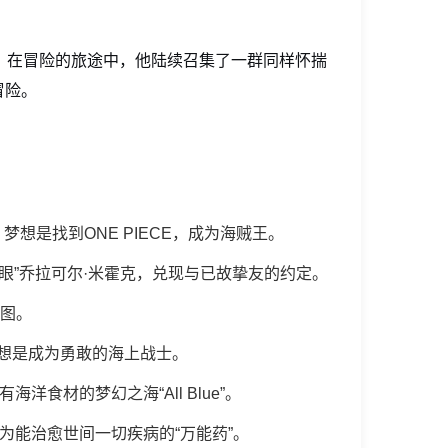
贼王。在冒险的旅途中，他陆续召集了一群同样怀揣
冒险。
想是找到ONE PIECE，成为海贼王。
眼”乔拉可尔·米霍克，兑现与已故挚友的约定。
图。
想是成为勇敢的海上战士。
材的梦幻之海“All Blue”。
为能治愈世间一切疾病的“万能药”。