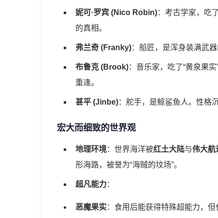
妮可·罗宾 (Nico Robin)
：考古学家，吃了
的真相。
弗兰奇 (Franky)
：船匠，是浑身装满武器
布鲁克 (Brook)
：音乐家，吃了“黄泉果实
重逢。
甚平 (Jinbe)
：舵手，是鲸鲨鱼人。性格
宏大而细致的世界观
地理环境
：世界海洋被
红土大陆
与
伟大航
形海路，被誉为“海贼的坟场”。
超凡能力
：
恶魔果实
：食用后能获得特殊超能力，但