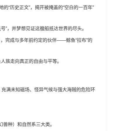
的“历史正文”，揭开被掩盖的“空白的一百年”
号”，并梦想见证这艘船抵达世界的尽头。
，完成与多年前约定的伙伴——鲸鱼“拉布”的
鱼人族走向真正的自由与平等。
、充满未知磁场、怪异气候与强大海贼的危险环
幻兽种）和自然系三大类。