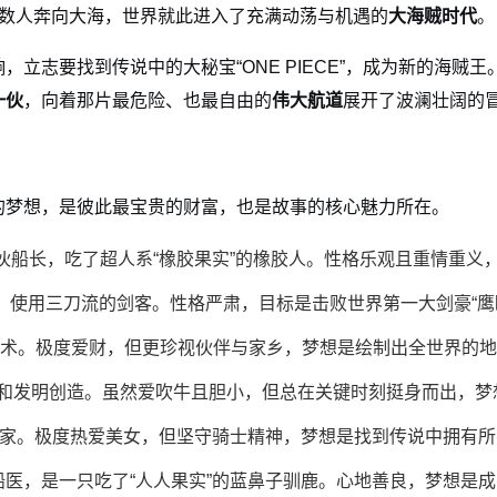
无数人奔向大海，世界就此进入了充满动荡与机遇的
大海贼时代
。
响，立志要找到传说中的大秘宝“ONE PIECE”，成为新的海
一伙
，向着那片最危险、也最自由的
伟大航道
展开了波澜壮阔的
的梦想，是彼此最宝贵的财富，也是故事的核心魅力所在。
伙船长，吃了超人系“橡胶果实”的橡胶人。性格乐观且重情重义，梦
，使用三刀流的剑客。性格严肃，目标是击败世界第一大剑豪“鹰
术。极度爱财，但更珍视伙伴与家乡，梦想是绘制出全世界的地
和发明创造。虽然爱吹牛且胆小，但总在关键时刻挺身而出，梦
。极度热爱美女，但坚守骑士精神，梦想是找到传说中拥有所有海洋食
船医，是一只吃了“人人果实”的蓝鼻子驯鹿。心地善良，梦想是成