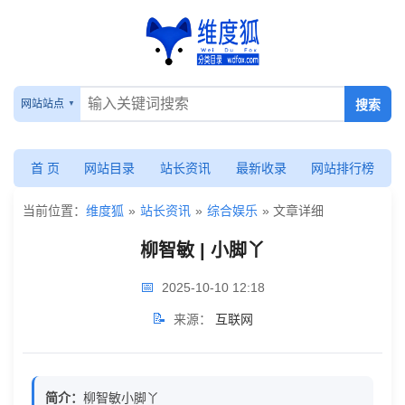
柳
智
网站站点
敏
|
首 页
网站目录
站长资讯
最新收录
网站排行榜
小
当前位置：
维度狐
»
站长资讯
»
综合娱乐
» 文章详细
脚
柳智敏 | 小脚丫
丫
📅
2025-10-10 12:18
📝
来源：
互联网
简介：
柳智敏小脚丫