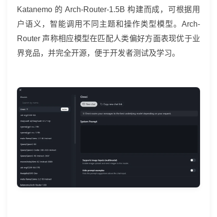
模
Katanemo 的 Arch-Router-1.5B 构建而成，可根据用
型
户语义，智能调用不同主题和操作类型模型。Arch-
库
Router 声称相应模型在匹配人类偏好方面表现优于业
界竞品，并完全开源，便于开发者测试及学习。
中
挑
选
最
适
合
回
答