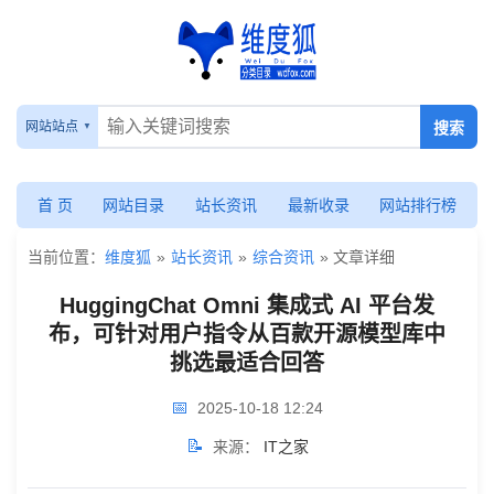
HuggingChat
Omni
网站站点
集
成
首 页
网站目录
站长资讯
最新收录
网站排行榜
式
当前位置：
维度狐
»
站长资讯
»
综合资讯
» 文章详细
AI
HuggingChat Omni 集成式 AI 平台发
平
布，可针对用户指令从百款开源模型库中
台
挑选最适合回答
发
📅
2025-10-18 12:24
布，
📝
来源：
IT之家
可