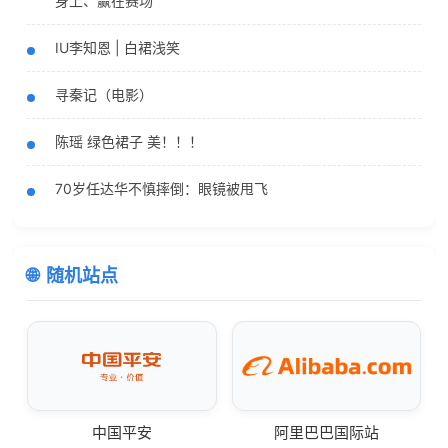
身上、赢在赛场
IU李知恩 | 白裙浅笑
寻秦记（电影）
陈瑶 绿色裙子 美！！！
70岁任达华不慎摔倒：眼镜被甩飞
随机站点
中国平安
阿里巴巴国际站