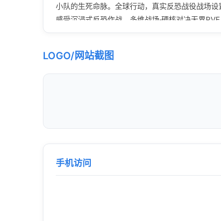
小队的生死命脉。全球行动，真实反恐战役战场设
感受沉浸式反恐作战。多维战场·硬核对决无界PVE
持与AI部队协同推进——你的战术指令，决定小队是成
顿！巷战绕后用TPS预判敌人位置，室内近战切F
LOGO/网站截图
装备，从各国制式枪械到防暴盾、无人机、机械犬
手机访问