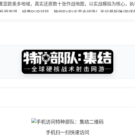
置亚欧美多地域，真实还原数十张作战地图，以实战模拟为核心，执
反恐攻坚、经典PVP对抗、独创PVPVE混合战场！无论是拆弹/护
为“尖刀”还是“盾牌”。双重视角·自由应变制敌FPS精准瞄准“枪手
PS爆头锁喉，双倍战斗体验——战场瞬息万变，你的视角，就是致胜先
、RPG，参数拟真还原！子弹穿透率、护甲耐久度、改装配件效果
手机扫一扫快速访问