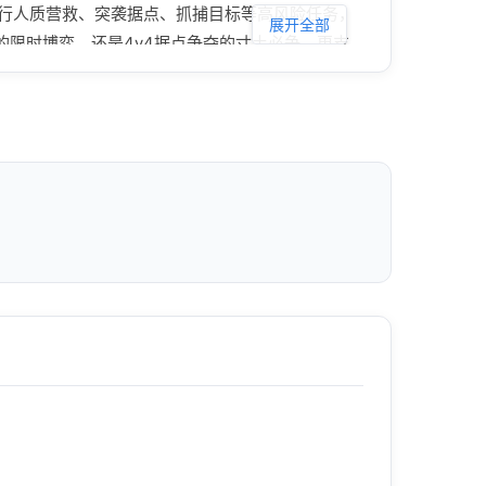
行人质营救、突袭据点、抓捕目标等高风险任务，
展开全部
送的限时博弈，还是4v4据点争夺的寸土必争，更支
视角”+TPS全局观察“指挥官视角”，一键切换无卡
机。700种装备·细节拟真至极超700款尖端战术
——每一次换弹上膛，都是对战术理解的终极考验。