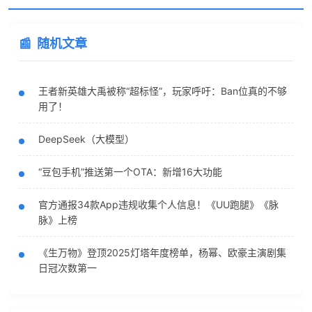
随机文章
王者新英雄大禹被称“超标怪”，玩家呼吁：Ban位真的不够
用了！
DeepSeek（大模型）
“豆包手机”推送第一个OTA：新增16大功能
官方通报34款App违规收集个人信息！《UU跑腿》《脉
脉》上榜
《生万物》登顶2025灯塔年度榜单，杨幂、欧豪主演剧集
日冠次数第一