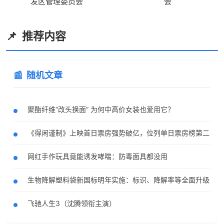
发区管理委员会
会
推荐内容
随机文章
聚酯纤维“改头换面” 为何中高价女装也爱用它？
《得闲谨制》上映首日票房强势破亿，位列单日票房榜第二
网红手作玩具竟能诱发哮喘：防毒面具都没用
生物降解塑料袋新国标明年实施：标识、降解率等全面升级
飞驰人生3（沈腾领衔主演）