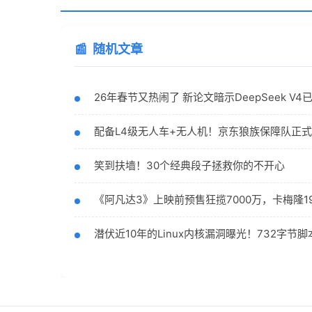
随机文章
26年春节又热闹了 新论文暗示DeepSeek V
配备L4级无人车+无人机！京东狼族保障队正
笑到扶墙！30个经典段子拯救你的不开心
《阿凡达3》上映前预售狂揽7000万，卡梅隆
潜伏近10年的Linux内核漏洞曝光！732字节