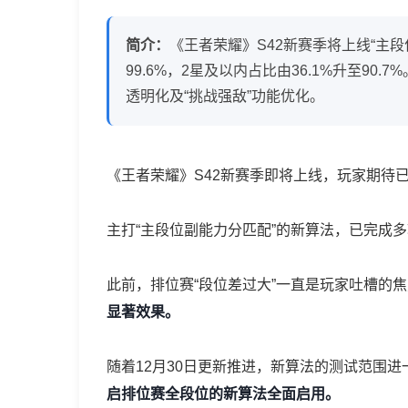
优
简介：
《王者荣耀》S42新赛季将上线“主
化
99.6%，2星及以内占比由36.1%升至
透明化及“挑战强敌”功能优化。
了：
排
位
《王者荣耀》S42新赛季即将上线，玩家期待
钻
主打“主段位副能力分匹配”的新算法，已完成
石
以
此前，排位赛“段位差过大”一直是玩家吐槽的
下
显著效果。
全
随着12月30日更新推进，新算法的测试范围进
面
启排位赛全段位的新算法全面启用。