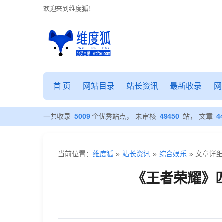
欢迎来到维度狐！
《王
者
首 页
网站目录
站长资讯
最新收录
网
荣
耀》
一共收录
5009
个优秀站点， 未审核
49450
站， 文章
4
匹
配
当前位置：
维度狐
»
站长资讯
»
综合娱乐
» 文章详
机
《王者荣耀》
制
终
于