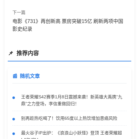
下一篇
电影《731》再创新高 票房突破15亿 刷新两项中国
影史纪录
推荐内容
随机文章
王者荣耀S42赛季1月8日震撼来袭！新英雄大禹携“九
鼎”之力登场，李信重做回归！
别再趁热吃喝了！饮用65度以上热饮增加患癌风险
最火谷子IP出炉：《浪浪山小妖怪》登顶 王者荣耀超