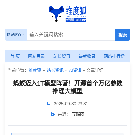
蚂
蚁
网站站点
迈
入
首 页
网站目录
站长资讯
最新收录
网站排行榜
1T
当前位置：
维度狐
»
站长资讯
»
AI资讯
» 文章详细
模
蚂蚁迈入1T模型阵营！开源首个万亿参数
型
推理大模型
阵
📅
2025-09-30 23:31
营！
📝
来源：
互联网
开
源