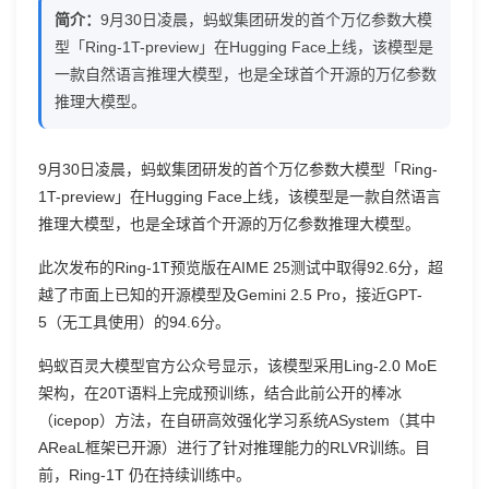
简介：
9月30日凌晨，蚂蚁集团研发的首个万亿参数大模
首
型「Ring-1T-preview」在Hugging Face上线，该模型是
个
一款自然语言推理大模型，也是全球首个开源的万亿参数
推理大模型。
万
亿
9月30日凌晨，蚂蚁集团研发的首个万亿参数大模型「Ring-
参
1T-preview」在Hugging Face上线，该模型是一款自然语言
推理大模型，也是全球首个开源的万亿参数推理大模型。
数
此次发布的Ring-1T预览版在AIME 25测试中取得92.6分，超
推
越了市面上已知的开源模型及Gemini 2.5 Pro，接近GPT-
理
5（无工具使用）的94.6分。
大
蚂蚁百灵大模型官方公众号显示，该模型采用Ling-2.0 MoE
架构，在20T语料上完成预训练，结合此前公开的棒冰
模
（icepop）方法，在自研高效强化学习系统ASystem（其中
型
AReaL框架已开源）进行了针对推理能力的RLVR训练。目
前，Ring-1T 仍在持续训练中。