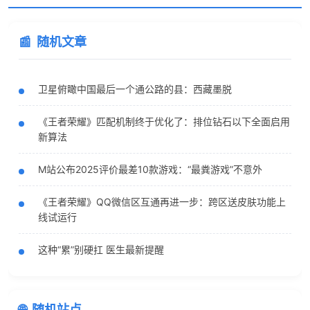
随机文章
卫星俯瞰中国最后一个通公路的县：西藏墨脱
《王者荣耀》匹配机制终于优化了：排位钻石以下全面启用
新算法
M站公布2025评价最差10款游戏：“最粪游戏”不意外
《王者荣耀》QQ微信区互通再进一步：跨区送皮肤功能上
线试运行
这种“累”别硬扛 医生最新提醒
随机站点