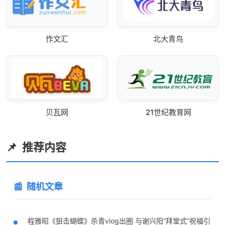
作文汇
北大青鸟
贝瓦网
21世纪教育网
推荐内容
随机文章
程雅昭《狙击蝴蝶》杀青vlog出圈 与谢兴阳“拜堂式”祝福引