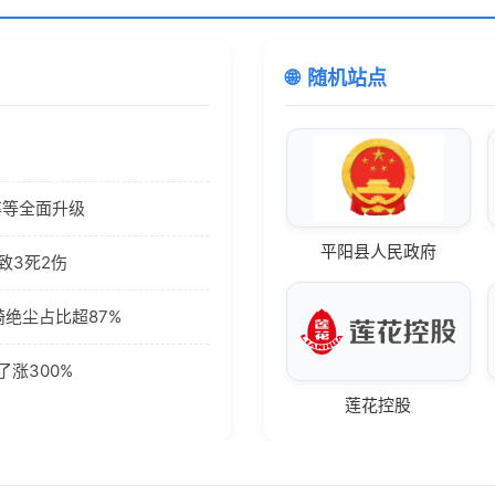
随机站点
率等全面升级
平阳县人民政府
致3死2伤
骑绝尘占比超87%
了涨300%
莲花控股