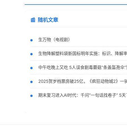
随机文章
生万物（电视剧）
生物降解塑料袋新国标明年实施：标识、降解
中午吃晚上又吃 5人误食剧毒蘑菇“条盖盔孢伞”
2025贺岁档票房破25亿，《疯狂动物城2》一
期末复习进入AI时代：千问“一句话找卷子” 5天