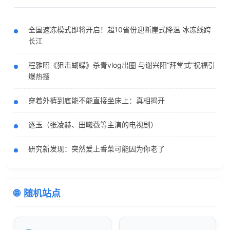
全国速冻模式即将开启！超10省份迎断崖式降温 冰冻线跨
长江
程雅昭《狙击蝴蝶》杀青vlog出圈 与谢兴阳“拜堂式”祝福引
爆热搜
穿着外裤到底能不能直接坐床上：真相揭开
逐玉（张凌赫、田曦薇等主演的电视剧）
研究新发现：突然爱上香菜可能因为你老了
随机站点