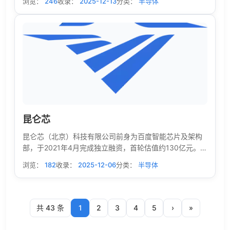
浏览：
246
收录：
2025-12-13
分类：
半导体
术研究院2014年联合支持成立。
昆仑芯
昆仑芯（北京）科技有限公司前身为百度智能芯片及架构
部，于2021年4月完成独立融资，首轮估值约130亿元。公
司团队在国内最早布局AI加速领域，深耕十余年，是一家
浏览：
182
收录：
2025-12-06
分类：
半导体
在体系结构、芯片实现、软件系统和场景应用均有深厚积
累的AI芯片企业。
共 43 条
1
2
3
4
5
›
»