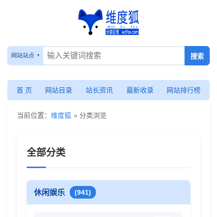
分
类
网站站点
浏
首 页
网站目录
站长资讯
最新收录
网站排行榜
览
当前位置：
维度狐
» 分类浏览
-
全部分类
维
度
休闲娱乐
(941)
狐