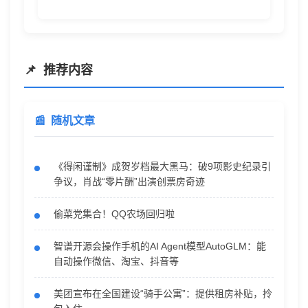
推荐内容
随机文章
《得闲谨制》成贺岁档最大黑马：破9项影史纪录引
争议，肖战“零片酬”出演创票房奇迹
偷菜党集合！QQ农场回归啦
智谱开源会操作手机的AI Agent模型AutoGLM：能
自动操作微信、淘宝、抖音等
美团宣布在全国建设“骑手公寓”：提供租房补贴，拎