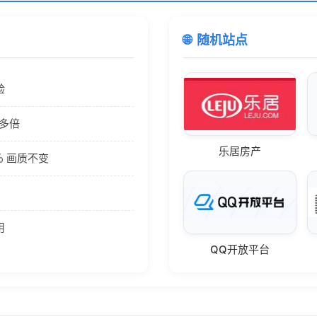
随机站点
验
0多倍
乐居房产
％ 画质不变
用
QQ开放平台