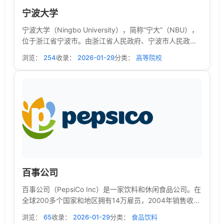
宁波大学
宁波大学（Ningbo University），简称“宁大”（NBU），
位于浙江省宁波市。由浙江省人民政府、宁波市人民政府
共同举办的省属普通高等学校。是国家“双一流”建设高校、
浏览：
254
收录：
2026-01-29
分类：
高等院校
省部市共建高校、浙江省首批重点建设高校、浙江省高水
平大学建设高校、“浙江省国际化特色高校”首批建设单位和
宁波市国际人文交流基地。
百事公司
百事公司（PepsiCo Inc）是一家饮料和休闲食品公司。在
全球200多个国家和地区拥有14万雇员，2004年销售收入
293亿美元，为全球第四大食品和饮料公司。公司总部设
浏览：
65
收录：
2026-01-29
分类：
食品饮料
在纽约市。百事公司成立于1965年，由百事可乐公司和