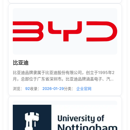
Frito-Lay,Inc.合并而成。公司附属机构近百个，主要有百
事可乐饮料公司、弗利托-莱公司（快餐馆）、啤咂餐馆
（供应意大利式烘馅饼等）、北美运输公司和威尔逊体育
用品公司等。该公司子公司分布很广，美国国内涉及48个
州，国外涉及100多个国家和地区。
比亚迪
比亚迪品牌隶属于比亚迪股份有限公司，创立于1995年2
月，总部位于广东省深圳市。比亚迪品牌涵盖电子、汽
车、新能源和轨道交通等四大领域，已在全球设立30多个
浏览：
92
收录：
2026-01-29
分类：
企业官网
工业园，实现全球六大洲的战略布局。在国内布局深圳、
西安、长沙、常州、抚州、合肥、济南和郑州八大生产基
地。